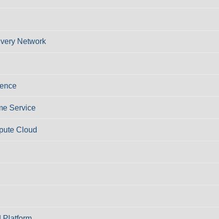
ivery Network
ience
e Service
pute Cloud
 Platform