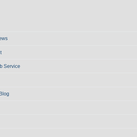
ews
t
 Service
Blog