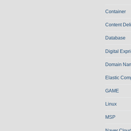
Container
Content Del
Database
Digital Expr
Domain Nam
Elastic Com
GAME
Linux
MSP
Naver Cloud