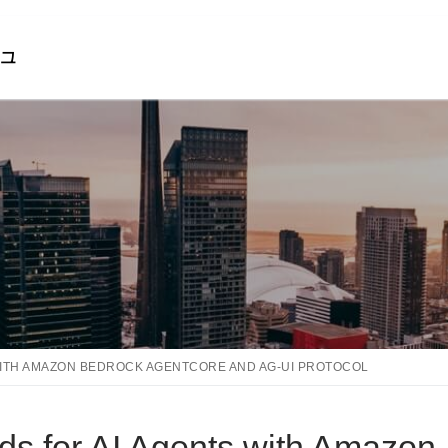
그
검색 :
WITH AMAZON BEDROCK AGENTCORE AND AG-UI PROTOCOL
nds for AI Agents with Amazon