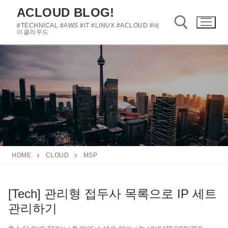
콘
ACLOUD BLOG!
텐
#TECHNICAL #AWS #IT #LINUX #ACLOUD #에
츠
이클라우드
로
바
검색 :
로
가
기
HOME
CLOUD
MSP
[Tech] 관리형 접두사 목록으로 IP 세트
관리하기