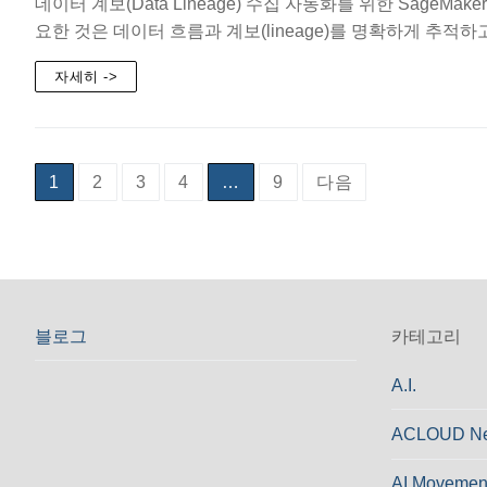
데이터 계보(Data Lineage) 수집 자동화를 위한 Sag
요한 것은 데이터 흐름과 계보(lineage)를 명확하게 추적
자세히 ->
글
1
2
3
4
…
9
다음
페
이
지
블로그
카테고리
매
A.I.
김
ACLOUD N
AI Movemen