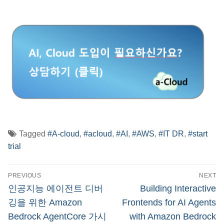
Tagged
#A-cloud
,
#acloud
,
#AI
,
#AWS
,
#IT DR
,
#start
trial
글
PREVIOUS
NEXT
탐
Previous
Next
인공지능 에이전트 디버
Building Interactive
post:
post:
색
깅을 위한 Amazon
Frontends for AI Agents
Bedrock AgentCore 가시
with Amazon Bedrock