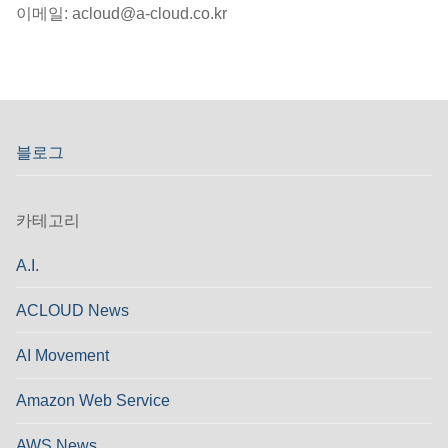
이메일: acloud@a-cloud.co.kr
블로그
카테고리
A.I.
ACLOUD News
AI Movement
Amazon Web Service
AWS News