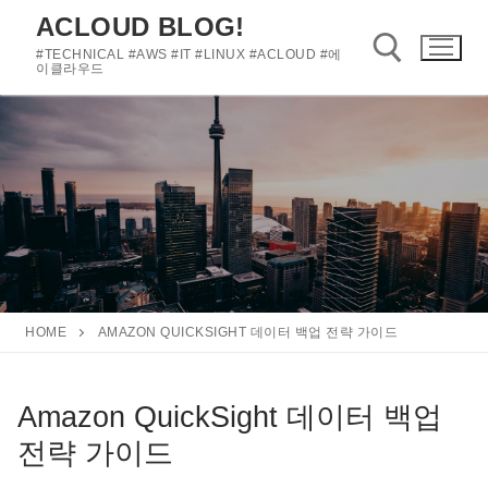
콘
ACLOUD BLOG!
텐
#TECHNICAL #AWS #IT #LINUX #ACLOUD #에
츠
이클라우드
로
바
검색 :
로
가
기
HOME
AMAZON QUICKSIGHT 데이터 백업 전략 가이드
Amazon QuickSight 데이터 백업
전략 가이드