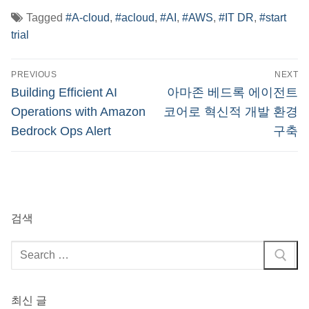
Tagged
#A-cloud
,
#acloud
,
#AI
,
#AWS
,
#IT DR
,
#start
trial
글
PREVIOUS
NEXT
탐
Previous
Next
Building Efficient AI
아마존 베드록 에이전트
post:
post:
색
Operations with Amazon
코어로 혁신적 개발 환경
Bedrock Ops Alert
구축
검색
검
색
:
최신 글