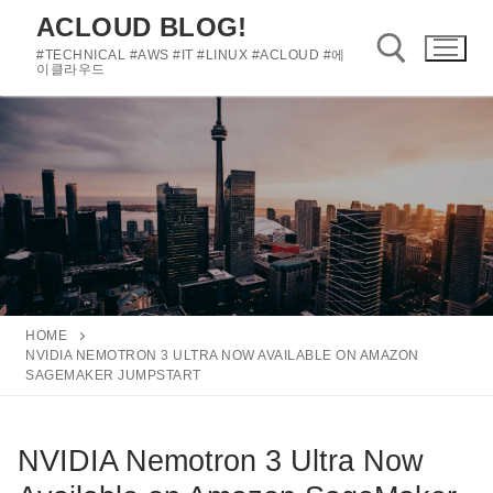
콘
ACLOUD BLOG!
텐
#TECHNICAL #AWS #IT #LINUX #ACLOUD #에
츠
이클라우드
로
바
검색 :
로
가
기
HOME
NVIDIA NEMOTRON 3 ULTRA NOW AVAILABLE ON AMAZON
SAGEMAKER JUMPSTART
NVIDIA Nemotron 3 Ultra Now