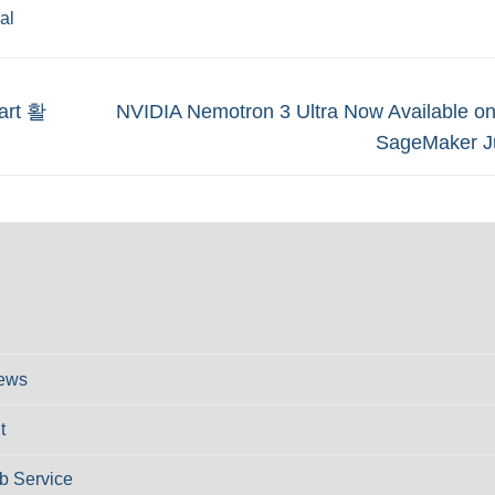
ial
Next
rt 활
NVIDIA Nemotron 3 Ultra Now Available 
post:
SageMaker J
ews
t
 Service