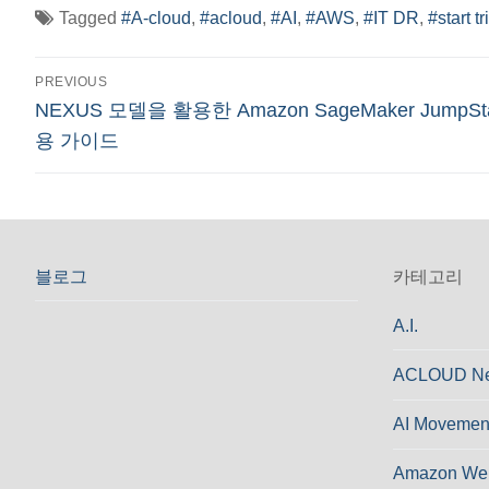
Tagged
#A-cloud
,
#acloud
,
#AI
,
#AWS
,
#IT DR
,
#start tr
글
PREVIOUS
Previous
NEXUS 모델을 활용한 Amazon SageMaker JumpSta
탐
post:
용 가이드
색
블로그
카테고리
A.I.
ACLOUD N
AI Movemen
Amazon Web