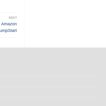
NEXT
on Amazon
umpStart