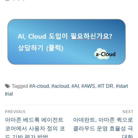
Tagged
#A-cloud
,
#acloud
,
#AI
,
#AWS
,
#IT DR
,
#start
trial
글
PREVIOUS
NEXT
탐
Previous
Next
아마존 베드록 에이전트
아데란트, 아마존 퀵으로
post:
post:
색
코어에서 사용자 정의 코
클라우드 운영 효율성 극
드 기반 평가 방법
대화