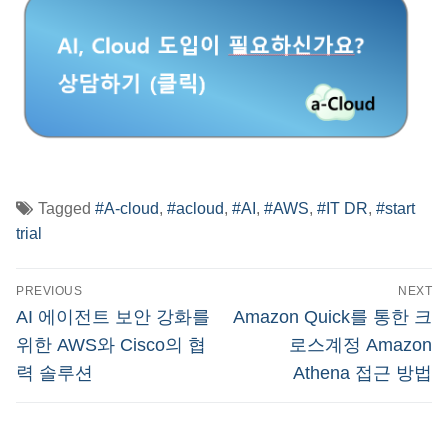
Tagged
#A-cloud
,
#acloud
,
#AI
,
#AWS
,
#IT DR
,
#start
trial
글
PREVIOUS
NEXT
탐
Previous
Next
AI 에이전트 보안 강화를
Amazon Quick를 통한 크
post:
post:
색
위한 AWS와 Cisco의 협
로스계정 Amazon
력 솔루션
Athena 접근 방법