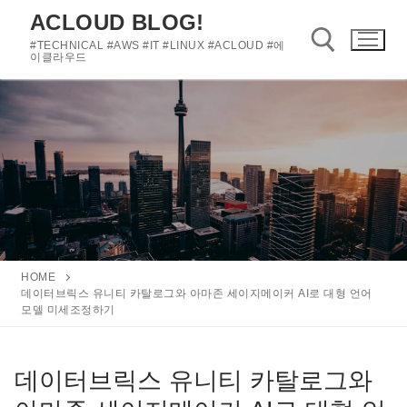
콘
ACLOUD BLOG!
텐
#TECHNICAL #AWS #IT #LINUX #ACLOUD #에
츠
이클라우드
로
바
검색 :
로
가
기
HOME
데이터브릭스 유니티 카탈로그와 아마존 세이지메이커 AI로 대형 언어
모델 미세조정하기
데이터브릭스 유니티 카탈로그와