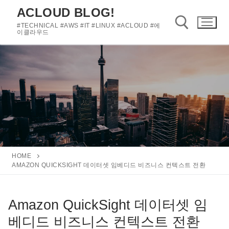
콘
ACLOUD BLOG!
텐
#TECHNICAL #AWS #IT #LINUX #ACLOUD #에
츠
이클라우드
로
바
검색 :
로
가
기
HOME
AMAZON QUICKSIGHT 데이터셋 임베디드 비즈니스 컨텍스트 전환
Amazon QuickSight 데이터셋 임
베디드 비즈니스 컨텍스트 전환