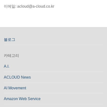
이메일: acloud@a-cloud.co.kr
블로그
카테고리
A.I.
ACLOUD News
AI Movement
Amazon Web Service