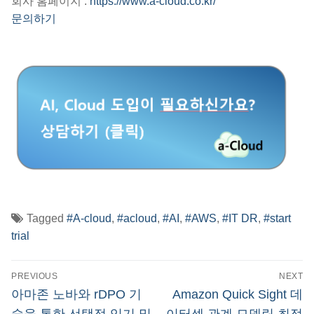
회사 홈페이지 :
https://www.a-cloud.co.kr/
문의하기
Tagged
#A-cloud
,
#acloud
,
#AI
,
#AWS
,
#IT DR
,
#start
trial
글
PREVIOUS
NEXT
탐
Previous
Next
아마존 노바와 rDPO 기
Amazon Quick Sight 데
post:
post: