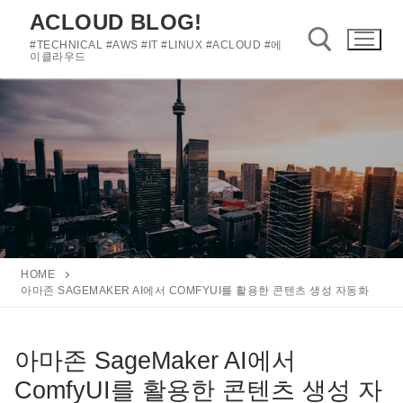
콘
ACLOUD BLOG!
텐
#TECHNICAL #AWS #IT #LINUX #ACLOUD #에
츠
이클라우드
로
바
검색 :
로
가
기
HOME
아마존 SAGEMAKER AI에서 COMFYUI를 활용한 콘텐츠 생성 자동화
아마존 SageMaker AI에서
ComfyUI를 활용한 콘텐츠 생성 자