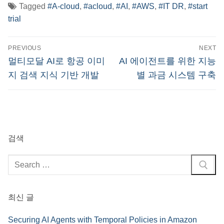
Tagged
#A-cloud
,
#acloud
,
#AI
,
#AWS
,
#IT DR
,
#start
trial
글
PREVIOUS
NEXT
탐
Previous
Next
멀티모달 AI로 항공 이미
AI 에이전트를 위한 지능
post:
post:
색
지 검색 지식 기반 개발
별 과금 시스템 구축
검색
검
색
:
최신 글
Securing AI Agents with Temporal Policies in Amazon