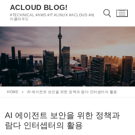
콘
ACLOUD BLOG!
텐
#TECHNICAL #AWS #IT #LINUX #ACLOUD #에
츠
이클라우드
로
바
검색 :
로
가
기
HOME
AI 에이전트 보안을 위한 정책과 람다 인터셉터의 활용
AI 에이전트 보안을 위한 정책과
람다 인터셉터의 활용