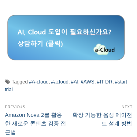
Tagged
#A-cloud
,
#acloud
,
#AI
,
#AWS
,
#IT DR
,
#start
trial
글
PREVIOUS
NEXT
탐
Previous
Next
Amazon Nova 2를 활용
확장 가능한 음성 에이전
post:
post:
색
한 새로운 콘텐츠 검증 접
트 설계 방법
근법