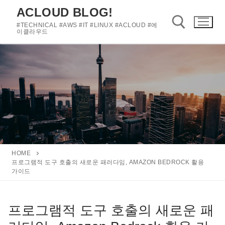
콘
ACLOUD BLOG!
텐
#TECHNICAL #AWS #IT #LINUX #ACLOUD #에
츠
이클라우드
로
바
검색 :
로
가
기
HOME
프로그램적 도구 호출의 새로운 패러다임, AMAZON BEDROCK 활용
가이드
프로그램적 도구 호출의 새로운 패