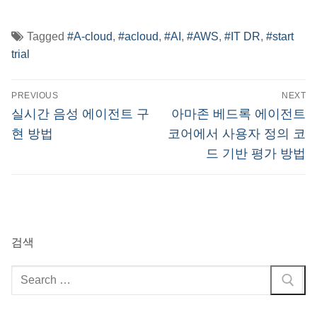
Tagged
#A-cloud
,
#acloud
,
#AI
,
#AWS
,
#IT DR
,
#start
trial
글
PREVIOUS
NEXT
탐
Previous
Next
실시간 음성 에이전트 구
아마존 베드록 에이전트
post:
post:
색
현 방법
코어에서 사용자 정의 코
드 기반 평가 방법
검색
검
색
: