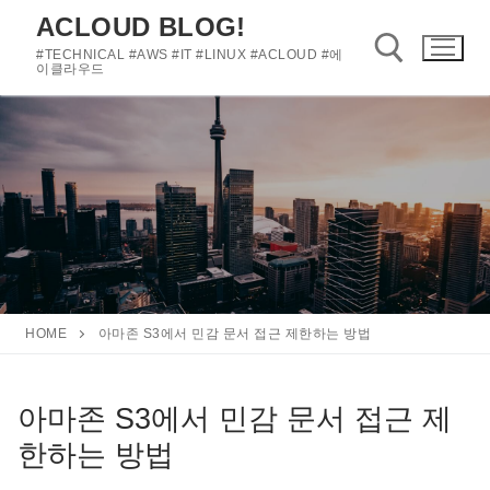
콘
ACLOUD BLOG!
텐
#TECHNICAL #AWS #IT #LINUX #ACLOUD #에
츠
이클라우드
로
바
검색 :
로
가
기
HOME
아마존 S3에서 민감 문서 접근 제한하는 방법
아마존 S3에서 민감 문서 접근 제
한하는 방법