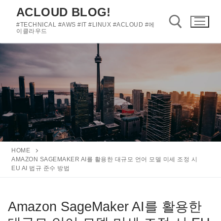
콘
ACLOUD BLOG!
텐
#TECHNICAL #AWS #IT #LINUX #ACLOUD #에
츠
이클라우드
로
바
검색 :
로
가
기
HOME
AMAZON SAGEMAKER AI를 활용한 대규모 언어 모델 미세 조정 시
EU AI 법규 준수 방법
Amazon SageMaker AI를 활용한