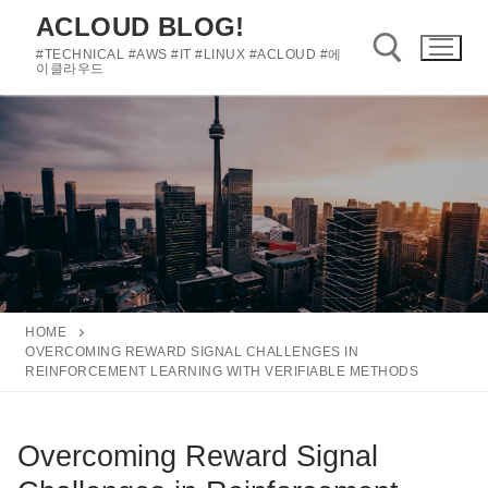
콘
ACLOUD BLOG!
텐
#TECHNICAL #AWS #IT #LINUX #ACLOUD #에
츠
이클라우드
로
바
검색 :
로
가
기
HOME
OVERCOMING REWARD SIGNAL CHALLENGES IN
REINFORCEMENT LEARNING WITH VERIFIABLE METHODS
Overcoming Reward Signal