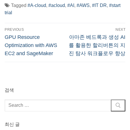
Tagged
#A-cloud
,
#acloud
,
#AI
,
#AWS
,
#IT DR
,
#start
trial
글
PREVIOUS
NEXT
탐
Previous
Next
GPU Resource
아마존 베드록과 생성 AI
post:
post:
색
Optimization with AWS
를 활용한 할리버튼의 지
EC2 and SageMaker
진 탐사 워크플로우 향상
검색
검
색
:
최신 글