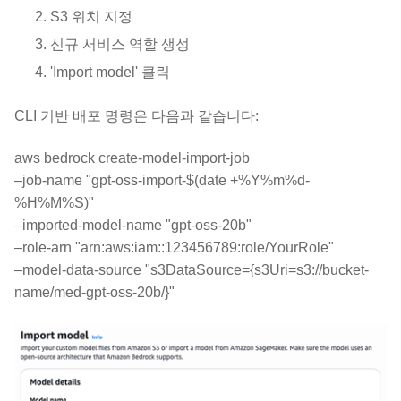
S3 위치 지정
신규 서비스 역할 생성
'Import model' 클릭
CLI 기반 배포 명령은 다음과 같습니다:
aws bedrock create-model-import-job
–job-name "gpt-oss-import-$(date +%Y%m%d-
%H%M%S)"
–imported-model-name "gpt-oss-20b"
–role-arn "arn:aws:iam::123456789:role/YourRole"
–model-data-source "s3DataSource={s3Uri=s3://bucket-
name/med-gpt-oss-20b/}"