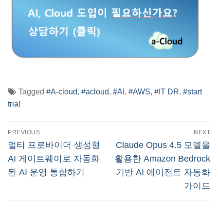
Tagged
#A-cloud
,
#acloud
,
#AI
,
#AWS
,
#IT DR
,
#start
trial
글
PREVIOUS
NEXT
탐
Previous
Next
멀티 프로바이더 생성형
Claude Opus 4.5 모델을
post:
post:
색
AI 게이트웨이로 자동화
활용한 Amazon Bedrock
된 AI 운영 통합하기
기반 AI 에이전트 자동화
가이드