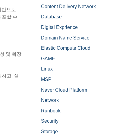
Content Delivery Network
를 기반으로
Database
 배포할 수
Digital Exprience
Domain Name Service
Elastic Compute Cloud
생성 및 확장
GAME
Linux
성하고, 실
MSP
Naver Cloud Platform
Network
Runbook
Security
Storage