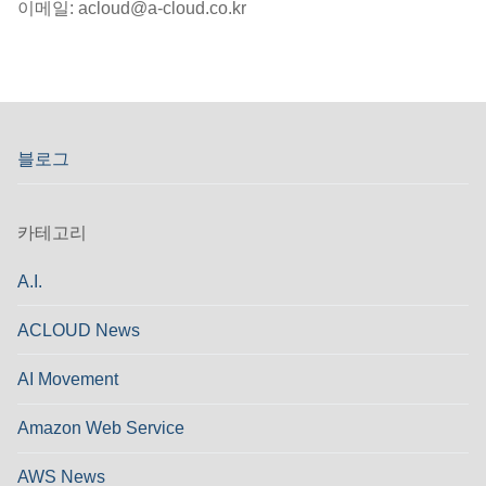
이메일: acloud@a-cloud.co.kr
블로그
카테고리
A.I.
ACLOUD News
AI Movement
Amazon Web Service
AWS News