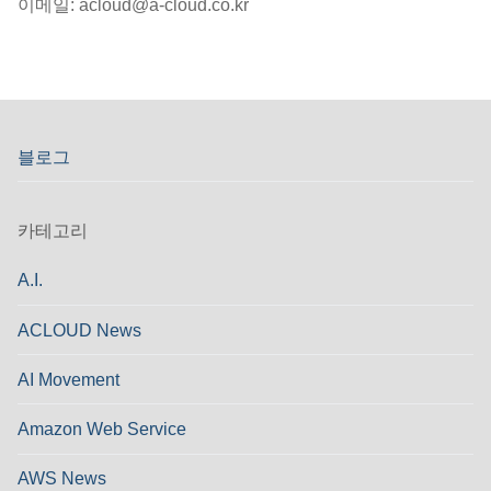
이메일: acloud@a-cloud.co.kr
블로그
카테고리
A.I.
ACLOUD News
AI Movement
Amazon Web Service
AWS News