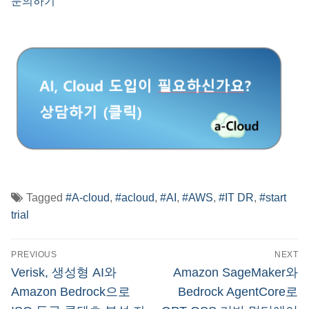
문의하기
Tagged
#A-cloud
,
#acloud
,
#AI
,
#AWS
,
#IT DR
,
#start
trial
글
PREVIOUS
NEXT
탐
Previous
Next
Verisk, 생성형 AI와
Amazon SageMaker와
post:
post:
색
Amazon Bedrock으로
Bedrock AgentCore로