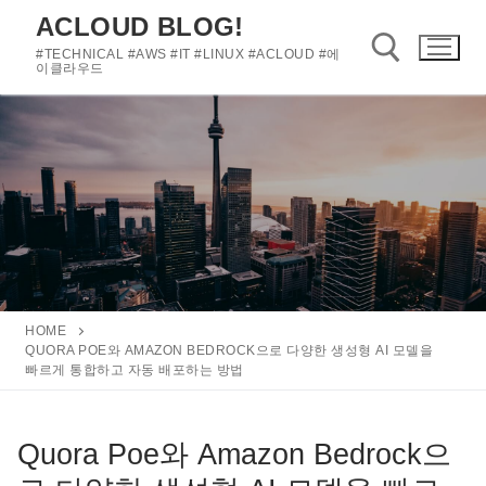
콘
ACLOUD BLOG!
텐
#TECHNICAL #AWS #IT #LINUX #ACLOUD #에
츠
이클라우드
로
바
검색 :
로
가
기
HOME
QUORA POE와 AMAZON BEDROCK으로 다양한 생성형 AI 모델을
빠르게 통합하고 자동 배포하는 방법
Quora Poe와 Amazon Bedrock으