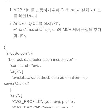
MCP 서버를 연동하기 위해 GitHub에서 설치 가이드
를 확인합니다.
Amazon Q CLI를 설치하고,
~/.aws/amazonq/mcp.json에 MCP 서버 구성을 추가
합니다:
{
"mcpServers": {
"bedrock-data-automation-mcp-server": {
"command": "uvx",
"args": [
"awslabs.aws-bedrock-data-automation-mcp-
server@latest"
],
"env": {
"AWS_PROFILE": "your-aws-profile",
"AWS_REGION": "your-aws-region",