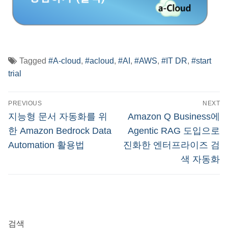
Tagged
#A-cloud
,
#acloud
,
#AI
,
#AWS
,
#IT DR
,
#start
trial
글
PREVIOUS
NEXT
탐
Previous
Next
지능형 문서 자동화를 위
Amazon Q Business에
post:
post:
색
한 Amazon Bedrock Data
Agentic RAG 도입으로
Automation 활용법
진화한 엔터프라이즈 검
색 자동화
검색