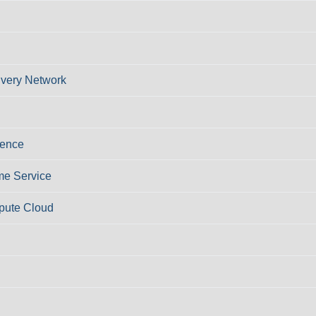
ivery Network
ience
e Service
pute Cloud