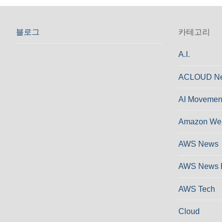
블로그
카테고리
A.I.
ACLOUD N
AI Movemen
Amazon Web
AWS News
AWS News 
AWS Tech
Cloud