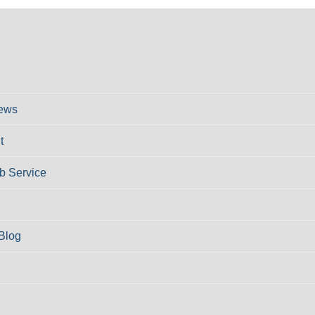
ews
t
 Service
Blog