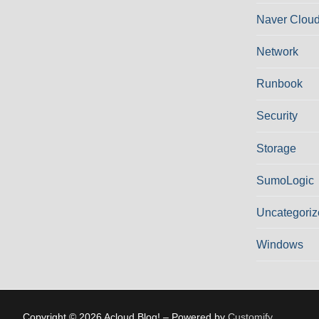
Naver Cloud
Network
Runbook
Security
Storage
SumoLogic
Uncategoriz
Windows
Copyright © 2026 Acloud Blog! – Powered by
Customify
.