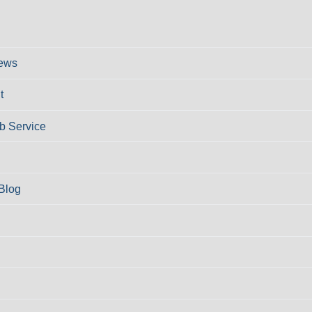
ews
t
 Service
Blog