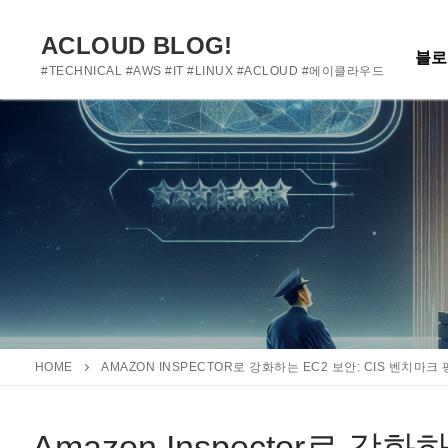
여기에 사용자 정의 텍스트를 추가하거나 제거하세요
콘
텐
ACLOUD BLOG!
블로
츠
#TECHNICAL #AWS #IT #LINUX #ACLOUD #에이클라우드
로
바
로
가
기
HOME
AMAZON INSPECTOR로 강화하는 EC2 보안: CIS 벤치마크
Amazon Inspector로 강