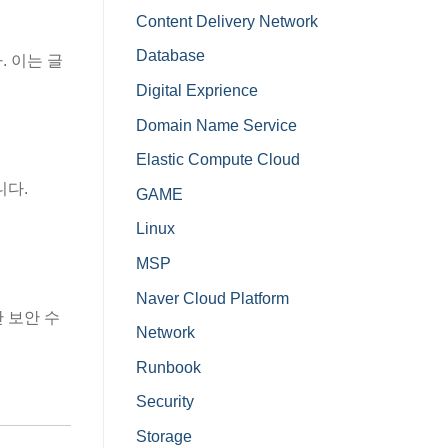
Content Delivery Network
Database
. 이는 글
Digital Exprience
Domain Name Service
Elastic Compute Cloud
니다.
GAME
Linux
MSP
Naver Cloud Platform
 보안 수
Network
Runbook
Security
Storage