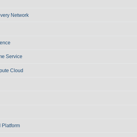
ivery Network
ience
e Service
pute Cloud
 Platform