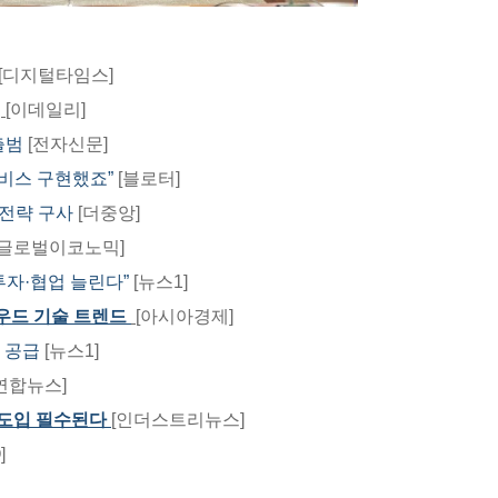
[디지털타임스]​
진
[이데일리]
출범
[전자신문]
서비스 구현했죠”
[블로터]
 전략 구사
[더중앙]
[글로벌이코노믹]​
자·협업 늘린다”
[뉴스1]
라우드 기술 트렌드
[아시아경제]​
 공급
[뉴스1]
연합뉴스]
션 도입 필수된다
[인더스트리뉴스]
]