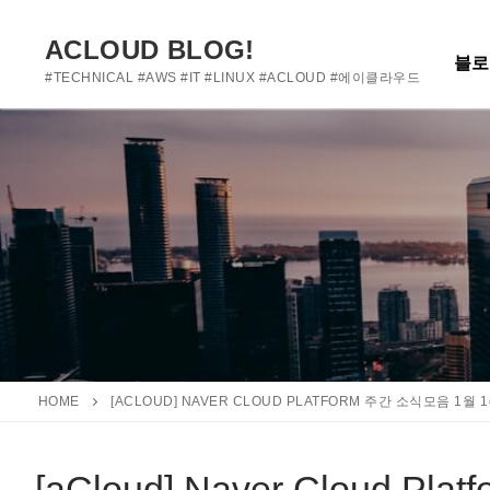
여기에 사용자 정의 텍스트를 추가하거나 제거하세요
콘
텐
ACLOUD BLOG!
블로
츠
#TECHNICAL #AWS #IT #LINUX #ACLOUD #에이클라우드
로
바
로
가
기
HOME
[ACLOUD] NAVER CLOUD PLATFORM 주간 소식모음 1월 
[aCloud] Naver Cloud 