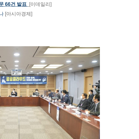
문 66건 발표
[이데일리]
나
[아시아경제]