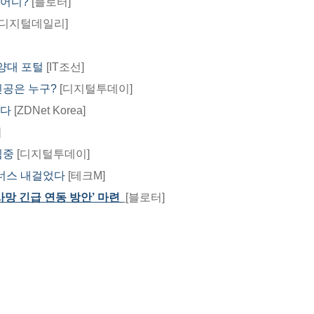
 어디?
[블로터]
[디지털데일리]
 양대 포털
[IT조선]
인공은 누구?
[디지털투데이]
친다
[ZDNet Korea]
​
집중
[디지털투데이]
보너스 내걸었다
[테크M]
망 긴급 연동 방안’ 마련
[블로터]