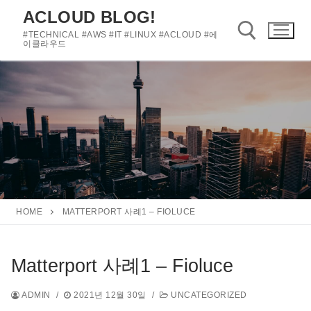
콘
ACLOUD BLOG!
텐
#TECHNICAL #AWS #IT #LINUX #ACLOUD #에
츠
이클라우드
로
바
검색 :
로
가
기
HOME
MATTERPORT 사례1 – FIOLUCE
Matterport 사례1 – Fioluce
ADMIN
/
2021년 12월 30일
/
UNCATEGORIZED