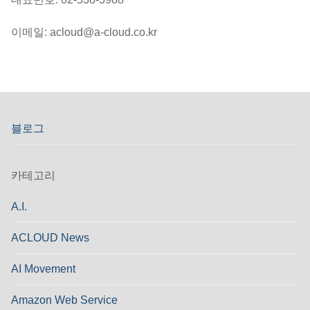
이메일: acloud@a-cloud.co.kr
블로그
카테고리
A.I.
ACLOUD News
AI Movement
Amazon Web Service