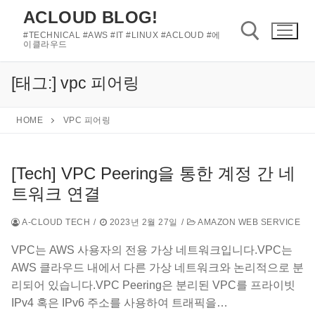
콘
ACLOUD BLOG!
텐
#TECHNICAL #AWS #IT #LINUX #ACLOUD #에
츠
이클라우드
로
바
[태그:]
vpc 피어링
검색 :
로
가
HOME
VPC 피어링
기
[Tech] VPC Peering을 통한 계정 간 네
트워크 연결
A-CLOUD TECH
/
2023년 2월 27일
/
AMAZON WEB SERVICE
VPC는 AWS 사용자의 전용 가상 네트워크입니다.VPC는
AWS 클라우드 내에서 다른 가상 네트워크와 논리적으로 분
리되어 있습니다.VPC Peering은 분리된 VPC를 프라이빗
IPv4 혹은 IPv6 주소를 사용하여 트래픽을…