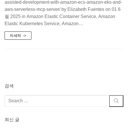
assisted-development-with-amazon-ecs-amazon-eks-and-
aws-serverless-mcp-server/ by Elizabeth Fuentes on 01 6
월 2025 in Amazon Elastic Container Service, Amazon
Elastic Kubernetes Service, Amazon…
자세히 ->
검색
검
색
:
최신 글