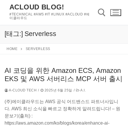
콘
ACLOUD BLOG!
텐
#TECHNICAL #AWS #IT #LINUX #ACLOUD #에
츠
이클라우드
로
바
[태그:]
Serverless
검색 :
로
가
HOME
SERVERLESS
기
AI 코딩을 위한 Amazon ECS, Amazon
EKS 및 AWS 서버리스 MCP 서버 출시
A-CLOUD TECH
/
2025년 6월 25일
/
A.I.
(주)에이클라우드는 AWS 공식 어드밴스드 파트너사입니
다. AWS 최신 소식을 빠르고 정확하게 알려드립니다! – 원
문보기(출처) :
https://aws.amazon.com/ko/blogs/korea/enhance-ai-