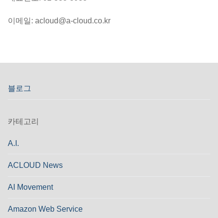
이메일: acloud@a-cloud.co.kr
블로그
카테고리
A.I.
ACLOUD News
AI Movement
Amazon Web Service