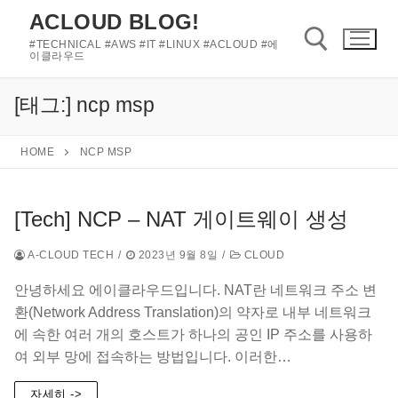
콘
ACLOUD BLOG!
텐
#TECHNICAL #AWS #IT #LINUX #ACLOUD #에
츠
이클라우드
로
바
[태그:]
ncp msp
검색 :
로
가
HOME
NCP MSP
기
[Tech] NCP – NAT 게이트웨이 생성
A-CLOUD TECH
/
2023년 9월 8일
/
CLOUD
안녕하세요 에이클라우드입니다. NAT란 네트워크 주소 변
환(Network Address Translation)의 약자로 내부 네트워크
에 속한 여러 개의 호스트가 하나의 공인 IP 주소를 사용하
여 외부 망에 접속하는 방법입니다. 이러한…
자세히 ->