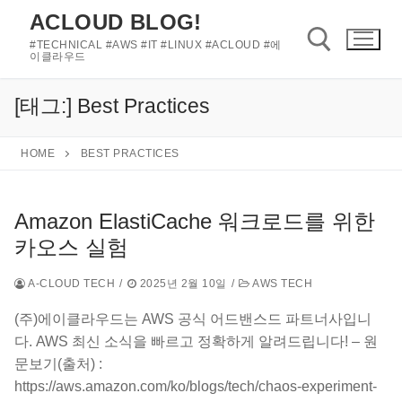
콘
ACLOUD BLOG!
텐
#TECHNICAL #AWS #IT #LINUX #ACLOUD #에
츠
이클라우드
로
바
[태그:]
Best Practices
검색 :
로
가
HOME
BEST PRACTICES
기
Amazon ElastiCache 워크로드를 위한
카오스 실험
A-CLOUD TECH
/
2025년 2월 10일
/
AWS TECH
(주)에이클라우드는 AWS 공식 어드밴스드 파트너사입니
다. AWS 최신 소식을 빠르고 정확하게 알려드립니다! – 원
문보기(출처) :
https://aws.amazon.com/ko/blogs/tech/chaos-experiment-