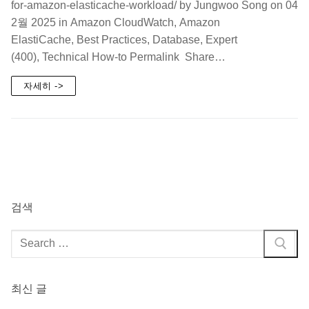
for-amazon-elasticache-workload/ by Jungwoo Song on 04
2월 2025 in Amazon CloudWatch, Amazon
ElastiCache, Best Practices, Database, Expert
(400), Technical How-to Permalink Share…
자세히 ->
검색
검
색
:
최신 글