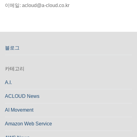
이메일: acloud@a-cloud.co.kr
블로그
카테고리
A.I.
ACLOUD News
AI Movement
Amazon Web Service