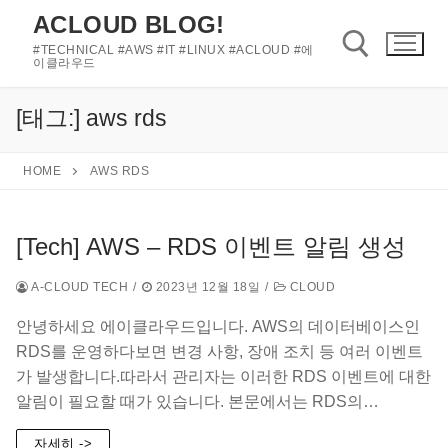
콘
ACLOUD BLOG!
텐
#TECHNICAL #AWS #IT #LINUX #ACLOUD #에
츠
이클라우드
로
바
[태그:]
aws rds
검색 :
로
가
HOME
AWS RDS
기
[Tech] AWS – RDS 이벤트 알림 생성
A-CLOUD TECH
/
2023년 12월 18일
/
CLOUD
안녕하세요 에이클라우드입니다. AWS의 데이터베이스인
RDS를 운영하다보면 변경 사항, 장애 조치 등 여러 이벤트
가 발생합니다.따라서 관리자는 이러한 RDS 이벤트에 대한
알림이 필요할 때가 있습니다. 본문에서는 RDS의…
자세히 ->