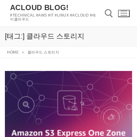
콘
ACLOUD BLOG!
텐
#TECHNICAL #AWS #IT #LINUX #ACLOUD #에
츠
이클라우드
로
바
[태그:]
클라우드 스토리지
검색 :
로
가
HOME
클라우드 스토리지
기