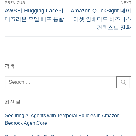
글
PREVIOUS
NEXT
탐
Previous
Next
AWS와 Hugging Face의
Amazon QuickSight 데이
post:
post:
색
매끄러운 모델 배포 통합
터셋 임베디드 비즈니스
컨텍스트 전환
검색
검
색
:
최신 글
Securing AI Agents with Temporal Policies in Amazon
Bedrock AgentCore