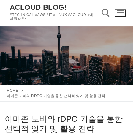
콘
ACLOUD BLOG!
텐
#TECHNICAL #AWS #IT #LINUX #ACLOUD #에
츠
이클라우드
로
바
검색 :
로
가
기
HOME
아마존 노바와 RDPO 기술을 통한 선택적 잊기 및 활용 전략
아마존 노바와 rDPO 기술을 통한
선택적 잊기 및 활용 전략