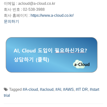
이메일 : acloud@a-cloud.co.kr
회사 번호 : 02-538-3988
회사 홈페이지 :
https://www.a-cloud.co.kr/
문의하기
Tagged
#A-cloud
,
#acloud
,
#AI
,
#AWS
,
#IT DR
,
#start
trial