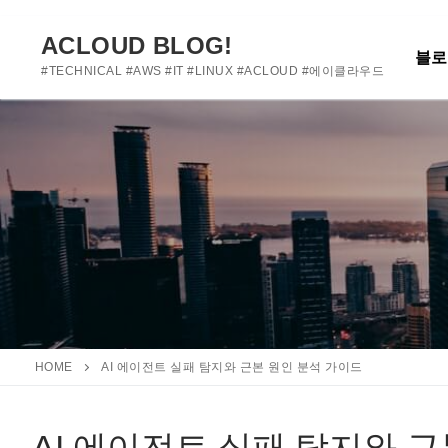
여기에 사용자 정의 텍스트를 추가하거나 제거하세요
콘
텐
ACLOUD BLOG!
블로
츠
#TECHNICAL #AWS #IT #LINUX #ACLOUD #에이클라우드
로
바
로
가
기
HOME
AI 에이전트 실패 탐지와 근본 원인 분석 가이드
AI 에이전트 실패 탐지와 