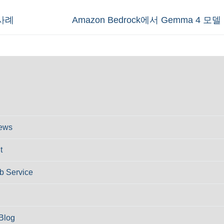
Next
사례
Amazon Bedrock에서 Gemma 4 
post:
ews
t
 Service
Blog