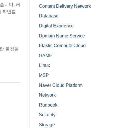
겠습니다. 커
Content Delivery Network
지 확인할
Database
Digital Exprience
Domain Name Service
Elastic Compute Cloud
력한 툴킷을
GAME
.
Linux
MSP
Naver Cloud Platform
Network
Runbook
Security
Storage