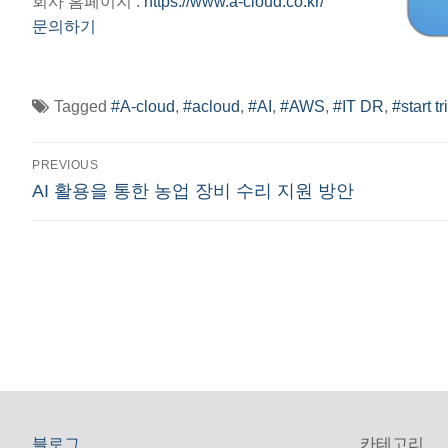
회사 홈페이지 :
https://www.a-cloud.co.kr/
문의하기
Tagged
#A-cloud
,
#acloud
,
#AI
,
#AWS
,
#IT DR
,
#start tr
글
PREVIOUS
Previous
AI 활용을 통한 농업 장비 수리 지원 방안
탐
post:
색
블로그
카테고리