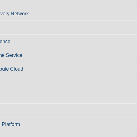
ivery Network
ience
e Service
pute Cloud
 Platform