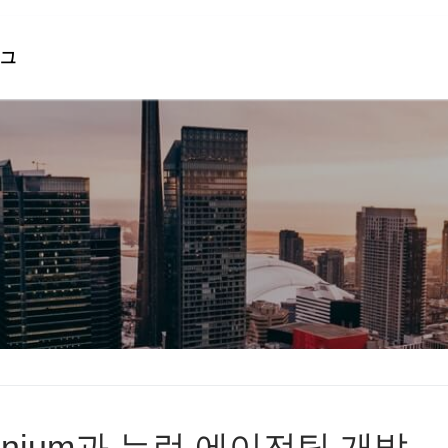
그
검색 :
ainium과 뉴런 에이전틱 개발