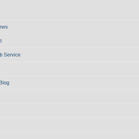
ews
t
 Service
Blog