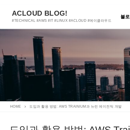
여기에 사용자 정의 텍스트를 추가하거나 제거하세요
콘
텐
ACLOUD BLOG!
블로
츠
#TECHNICAL #AWS #IT #LINUX #ACLOUD #에이클라우드
로
바
로
가
기
HOME
도입과 활용 방법: AWS TRAINIUM과 뉴런 에이전틱 개발
도입과 활용 방법: AWS Tr