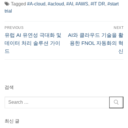
Tagged
#A-cloud
,
#acloud
,
#AI
,
#AWS
,
#IT DR
,
#start
trial
글
PREVIOUS
NEXT
탐
Previous
Next
유럽 AI 유연성 극대화 및
AI와 클라우드 기술을 활
post:
post:
색
데이터 처리 솔루션 가이
용한 FNOL 자동화의 혁
드
신
검색
검
색
:
최신 글