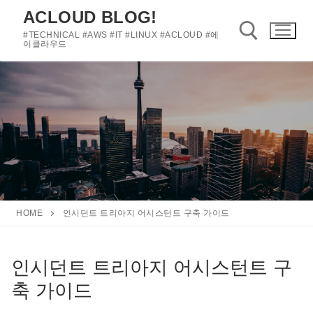
콘
ACLOUD BLOG!
텐
#TECHNICAL #AWS #IT #LINUX #ACLOUD #에
츠
이클라우드
로
바
검색 :
로
가
기
HOME
인시던트 트리아지 어시스턴트 구축 가이드
인시던트 트리아지 어시스턴트 구
축 가이드