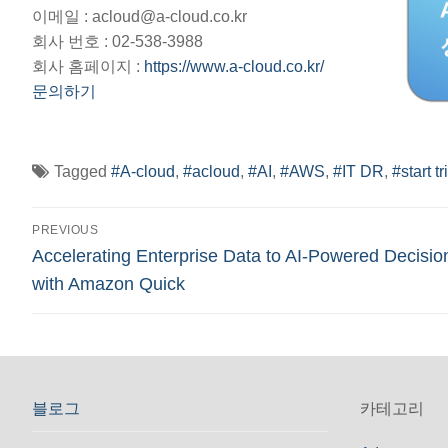
이메일 : acloud@a-cloud.co.kr
회사 번호 : 02-538-3988
회사 홈페이지 :
https://www.a-cloud.co.kr/
문의하기
Tagged
#A-cloud
,
#acloud
,
#AI
,
#AWS
,
#IT DR
,
#start tr
글
PREVIOUS
Previous
Accelerating Enterprise Data to AI-Powered Decisio
탐
post:
with Amazon Quick
색
블로그
카테고리