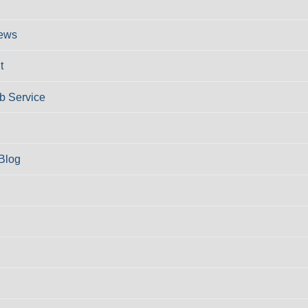
ews
t
 Service
Blog