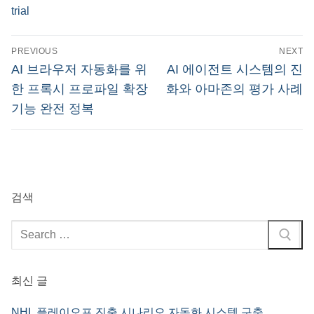
trial
글
PREVIOUS
NEXT
탐
Previous
Next
AI 브라우저 자동화를 위
AI 에이전트 시스템의 진
post:
post:
색
한 프록시 프로파일 확장
화와 아마존의 평가 사례
기능 완전 정복
검색
검
색
:
최신 글
NHL 플레이오프 진출 시나리오 자동화 시스템 구축