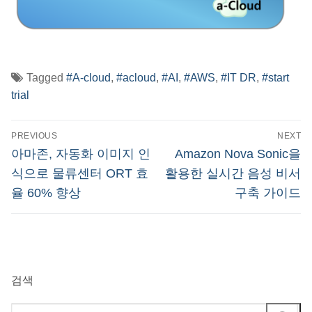
Tagged
#A-cloud
,
#acloud
,
#AI
,
#AWS
,
#IT DR
,
#start
trial
글
PREVIOUS
NEXT
탐
Previous
Next
아마존, 자동화 이미지 인
Amazon Nova Sonic을
post:
post:
색
식으로 물류센터 ORT 효
활용한 실시간 음성 비서
율 60% 향상
구축 가이드
검색
검