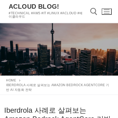
콘
ACLOUD BLOG!
텐
#TECHNICAL #AWS #IT #LINUX #ACLOUD #에
츠
이클라우드
로
바
검색 :
로
가
기
HOME
IBERDROLA 사례로 살펴보는 AMAZON BEDROCK AGENTCORE 기
반 AI 자동화 전략
Iberdrola 사례로 살펴보는