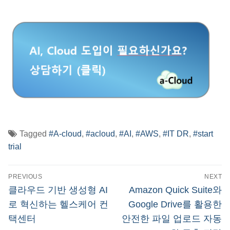
Tagged
#A-cloud
,
#acloud
,
#AI
,
#AWS
,
#IT DR
,
#start
trial
글
PREVIOUS
NEXT
탐
Previous
Next
클라우드 기반 생성형 AI
Amazon Quick Suite와
post:
post:
색
로 혁신하는 헬스케어 컨
Google Drive를 활용한
택센터
안전한 파일 업로드 자동