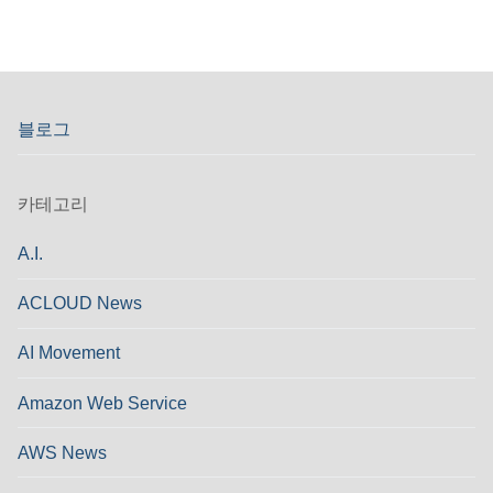
블로그
카테고리
A.I.
ACLOUD News
AI Movement
Amazon Web Service
AWS News