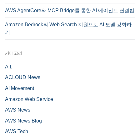
AWS AgentCore와 MCP Bridge를 통한 AI 에이전트 연결법
Amazon Bedrock의 Web Search 지원으로 AI 모델 강화하
기
카테고리
A.I.
ACLOUD News
AI Movement
Amazon Web Service
AWS News
AWS News Blog
AWS Tech