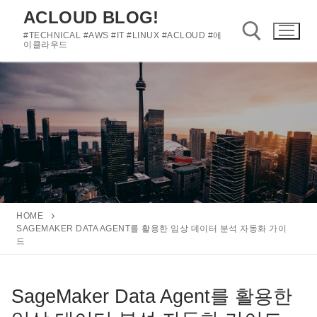
콘
ACLOUD BLOG!
텐
#TECHNICAL #AWS #IT #LINUX #ACLOUD #에
츠
이클라우드
로
바
검색 :
로
가
기
HOME
SAGEMAKER DATA AGENT를 활용한 임상 데이터 분석 자동화 가이
드
SageMaker Data Agent를 활용한