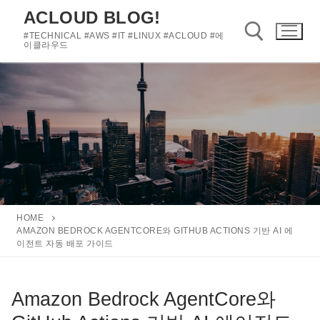
콘
ACLOUD BLOG!
텐
#TECHNICAL #AWS #IT #LINUX #ACLOUD #에
츠
이클라우드
로
바
검색 :
로
가
기
HOME
AMAZON BEDROCK AGENTCORE와 GITHUB ACTIONS 기반 AI 에
이전트 자동 배포 가이드
Amazon Bedrock AgentCore와