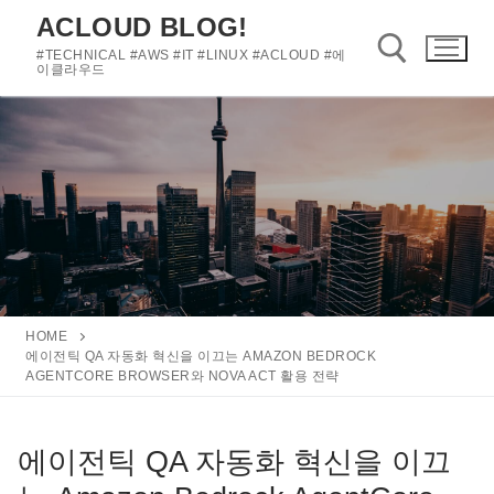
콘
ACLOUD BLOG!
텐
#TECHNICAL #AWS #IT #LINUX #ACLOUD #에
츠
이클라우드
로
바
검색 :
로
가
기
HOME
에이전틱 QA 자동화 혁신을 이끄는 AMAZON BEDROCK
AGENTCORE BROWSER와 NOVA ACT 활용 전략
에이전틱 QA 자동화 혁신을 이끄