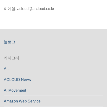
이메일: acloud@a-cloud.co.kr
블로그
카테고리
A.I.
ACLOUD News
AI Movement
Amazon Web Service