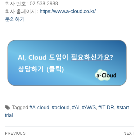
회사 번호 : 02-538-3988
회사 홈페이지 :
https://www.a-cloud.co.kr/
문의하기
Tagged
#A-cloud
,
#acloud
,
#AI
,
#AWS
,
#IT DR
,
#start
trial
글
PREVIOUS
NEXT