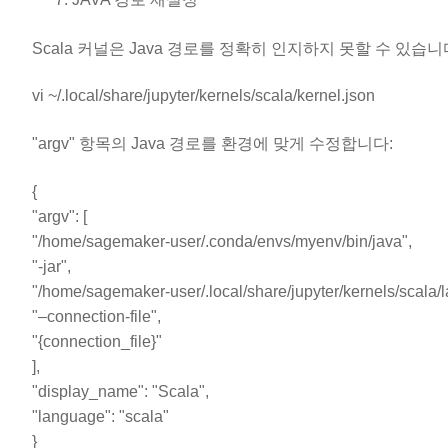
Scala 커널은 Java 경로를 정확히 인지하지 못할 수 있
vi ~/.local/share/jupyter/kernels/scala/kernel.json
"argv" 항목의 Java 경로를 환경에 맞게 수정합니다:
{
"argv": [
"/home/sagemaker-user/.conda/envs/myenv/bin/java",
"-jar",
"/home/sagemaker-user/.local/share/jupyter/kernels/scala/l
"–connection-file",
"{connection_file}"
],
"display_name": "Scala",
"language": "scala"
}