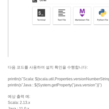
다음 코드를 사용하여 설치 확인을 수행합니다:
println(s"Scala: ${scala.util.Properties.versionNumberStrin
println(s"Java : ${System.getProperty("java.version")}")
예상 출력 예:
Scala: 2.13.x
Java : 11.0.x