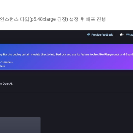
인스턴스 타입(p5.48xlarge 권장) 설정 후 배포 진행