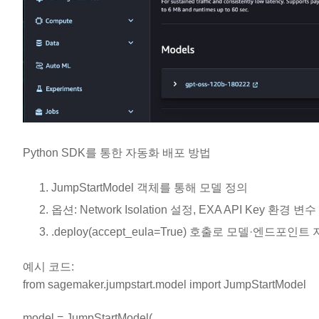
Python SDK를 통한 자동화 배포 방법
JumpStartModel 객체를 통해 모델 정의
옵션: Network Isolation 설정, EXA API Key 환경 
.deploy(accept_eula=True) 호출로 모델·엔드포인
예시 코드:
from sagemaker.jumpstart.model import JumpStartModel
model = JumpStartModel(