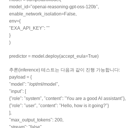
model_id="openai-reasoning-gpt-oss-120b",
enable_network_isolation=False,
env={
"EXA_API_KEY": "
"
}
)
predictor = model.deploy(accept_eula=True)
추론(inference) 테스트는 다음과 같이 진행 가능합니다:
payload = {
"model": "/opt/ml/model",
"input": [
{"role": "system", "content": "You are a good AI assistant"},
{"role": "user", "content": "Hello, how is it going?"}
],
"max_output_tokens": 200,
"stream": "false",