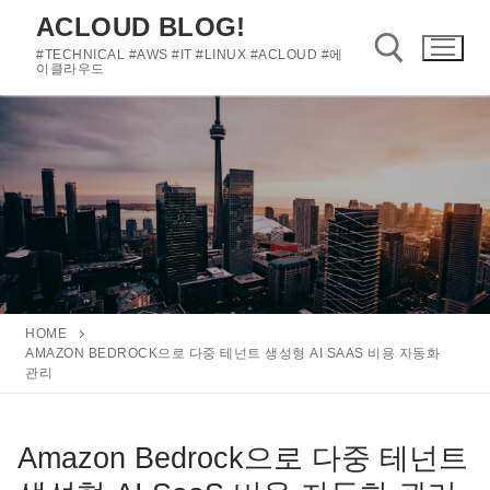
콘
ACLOUD BLOG!
텐
#TECHNICAL #AWS #IT #LINUX #ACLOUD #에
츠
이클라우드
로
바
검색 :
로
가
기
HOME
AMAZON BEDROCK으로 다중 테넌트 생성형 AI SAAS 비용 자동화
관리
Amazon Bedrock으로 다중 테넌트