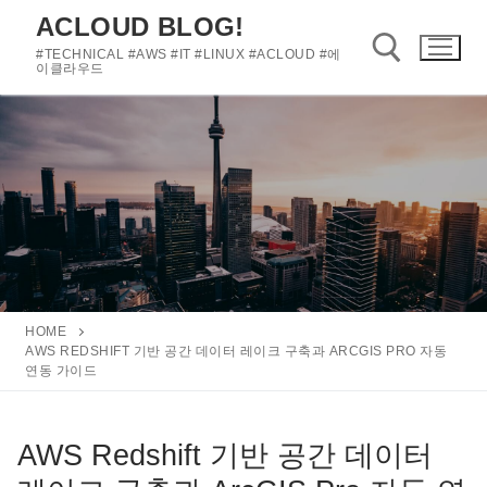
콘
ACLOUD BLOG!
텐
#TECHNICAL #AWS #IT #LINUX #ACLOUD #에
츠
이클라우드
로
바
검색 :
로
가
기
HOME
AWS REDSHIFT 기반 공간 데이터 레이크 구축과 ARCGIS PRO 자동
연동 가이드
AWS Redshift 기반 공간 데이터