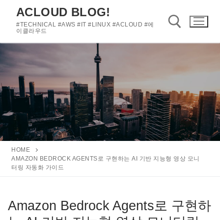
콘
ACLOUD BLOG!
텐
#TECHNICAL #AWS #IT #LINUX #ACLOUD #에
츠
이클라우드
로
바
검색 :
로
가
기
HOME
AMAZON BEDROCK AGENTS로 구현하는 AI 기반 지능형 영상 모니
터링 자동화 가이드
Amazon Bedrock Agents로 구현하