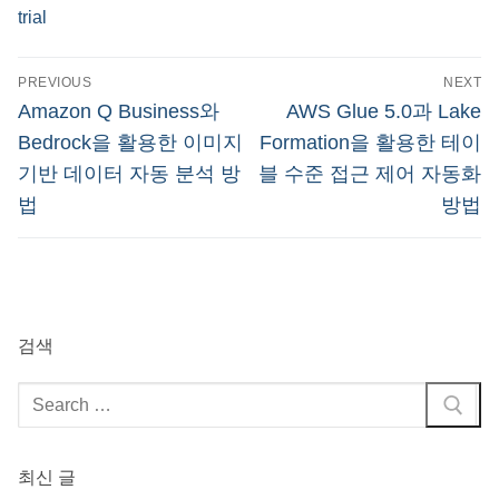
trial
글
PREVIOUS
NEXT
탐
Previous
Next
Amazon Q Business와
AWS Glue 5.0과 Lake
post:
post:
색
Bedrock을 활용한 이미지
Formation을 활용한 테이
기반 데이터 자동 분석 방
블 수준 접근 제어 자동화
법
방법
검색
검
색
:
최신 글