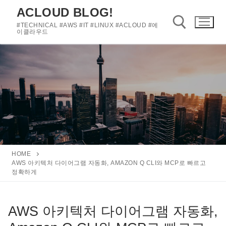
콘
ACLOUD BLOG!
텐
#TECHNICAL #AWS #IT #LINUX #ACLOUD #에
츠
이클라우드
로
바
검색 :
로
가
기
HOME
AWS 아키텍처 다이어그램 자동화, AMAZON Q CLI와 MCP로 빠르고
정확하게
AWS 아키텍처 다이어그램 자동화,