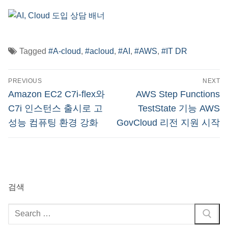
Tagged
#A-cloud
,
#acloud
,
#AI
,
#AWS
,
#IT DR
글
PREVIOUS
NEXT
탐
Previous
Next
Amazon EC2 C7i-flex와
AWS Step Functions
post:
post:
색
C7i 인스턴스 출시로 고
TestState 기능 AWS
성능 컴퓨팅 환경 강화
GovCloud 리전 지원 시작
검색
검
색