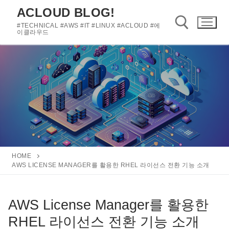
콘
ACLOUD BLOG!
텐
#TECHNICAL #AWS #IT #LINUX #ACLOUD #에
츠
이클라우드
로
바
검색 :
로
가
기
HOME
AWS LICENSE MANAGER를 활용한 RHEL 라이선스 전환 기능 소개
AWS License Manager를 활용한
RHEL 라이선스 전환 기능 소개