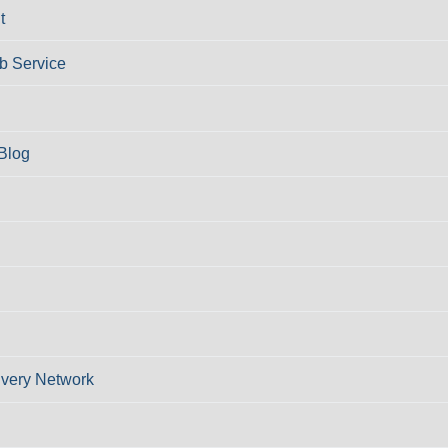
t
 Service
Blog
ivery Network