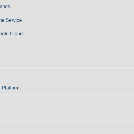
ience
e Service
pute Cloud
 Platform