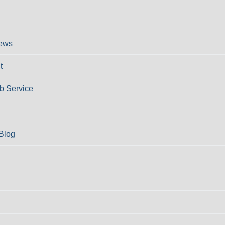
ews
t
 Service
Blog