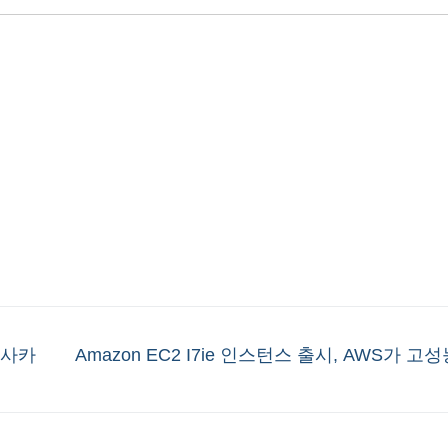
Next
 오사카
Amazon EC2 I7ie 인스턴스 출시, AWS가 고
post: