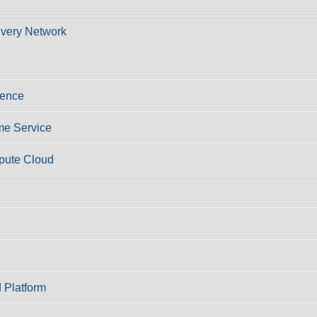
ivery Network
ience
e Service
pute Cloud
 Platform