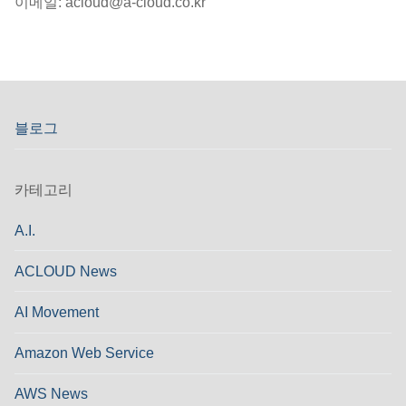
이메일: acloud@a-cloud.co.kr
블로그
카테고리
A.I.
ACLOUD News
AI Movement
Amazon Web Service
AWS News