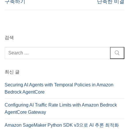
구축하기
단축한 비결
검색
검
색
:
최신 글
Securing AI Agents with Temporal Policies in Amazon
Bedrock AgentCore
Configuring AI Traffic Rate Limits with Amazon Bedrock
AgentCore Gateway
Amazon SageMaker Python SDK v3으로 AI 추론 최적화