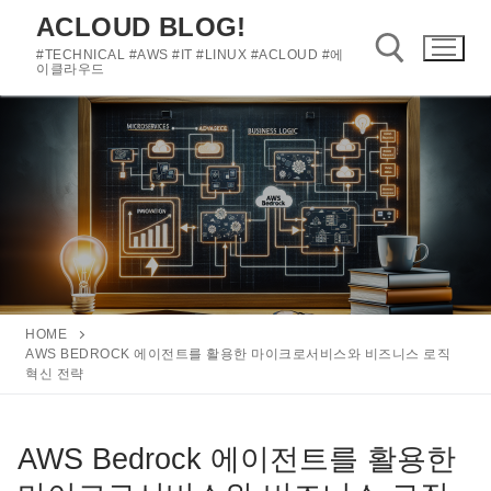
콘
ACLOUD BLOG!
텐
#TECHNICAL #AWS #IT #LINUX #ACLOUD #에
츠
이클라우드
로
바
검색 :
로
가
기
HOME
AWS BEDROCK 에이전트를 활용한 마이크로서비스와 비즈니스 로직
혁신 전략
AWS Bedrock 에이전트를 활용한